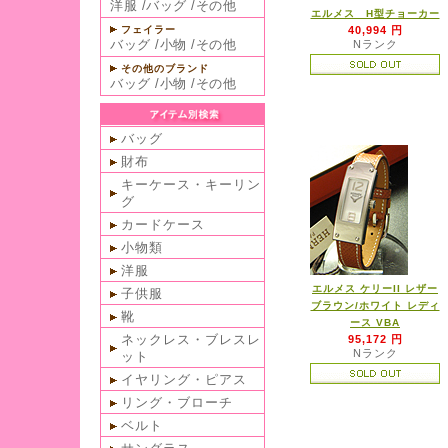
洋服
/
バッグ
/
その他
エルメス H型チョーカー
フェイラー
40,994 円
バッグ
/
小物
/
その他
Nランク
その他のブランド
バッグ
/
小物
/
その他
バッグ
財布
キーケース・キーリン
グ
カードケース
小物類
洋服
エルメス ケリーII レザー
子供服
ブラウン/ホワイト レディ
靴
ース VBA
ネックレス・ブレスレ
95,172 円
Nランク
ット
イヤリング・ピアス
リング・ブローチ
ベルト