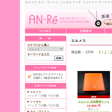
エルメス ルイ・ヴィトン シャネル グッチ フォクシー ティファ
エルメス
カテゴリから選ぶ
商品数： 137件
1
|
2
|
キーワードを入力
エルメス
バッグ
/
小物
/
その他
シャネル
エルメス 名刺整理ケース
バッグ
/
小物
/
その他
10,094 円
Bランク
ルイ・ヴィトン