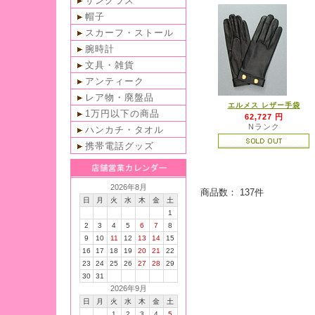
サングラス
帽子
スカーフ・ストール
腕時計
文具・雑貨
アンティーク
レア物・廃盤品
エルメス レザー手袋
1万円以下の商品
62,727 円
Nランク
ハンカチ・タオル
携帯電話グッズ
2026年8月
商品数： 137件
日
月
火
水
木
金
土
1
2
3
4
5
6
7
8
9
10
11
12
13
14
15
16
17
18
19
20
21
22
23
24
25
26
27
28
29
30
31
2026年9月
日
月
火
水
木
金
土
1
2
3
4
5