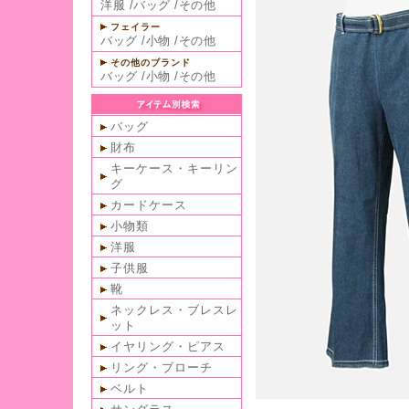
洋服
/
バッグ
/
その他
フェイラー
バッグ
/
小物
/
その他
その他のブランド
バッグ
/
小物
/
その他
バッグ
財布
キーケース・キーリン
グ
カードケース
小物類
洋服
子供服
靴
ネックレス・ブレスレ
ット
イヤリング・ピアス
リング・ブローチ
ベルト