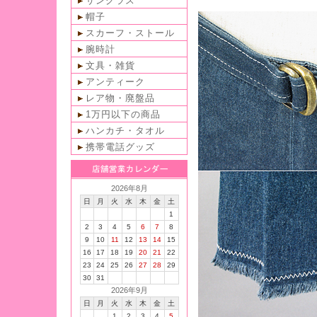
サングラス
帽子
スカーフ・ストール
腕時計
文具・雑貨
アンティーク
レア物・廃盤品
1万円以下の商品
ハンカチ・タオル
携帯電話グッズ
2026年8月
日
月
火
水
木
金
土
1
2
3
4
5
6
7
8
9
10
11
12
13
14
15
16
17
18
19
20
21
22
23
24
25
26
27
28
29
30
31
2026年9月
日
月
火
水
木
金
土
1
2
3
4
5