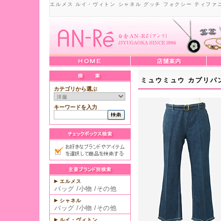
エルメス ルイ・ヴィトン シャネル グッチ フォクシー ティファ
ミュウミュウ カプリパ
カテゴリから選ぶ
キーワードを入力
エルメス
バッグ
/
小物
/
その他
シャネル
バッグ
/
小物
/
その他
ルイ・ヴィトン