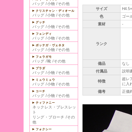
バッグ
/
小物
/
その他
サイズ
H4.5
クリスチャン・ディオール
バッグ
/
小物
/
その他
色
ゴー
グッチ
素材
-
バッグ
/
小物
/
その他
フェンディ
バッグ
/
小物
/
その他
ランク
ボッテガ・ヴェネタ
バッグ
/
小物
/
その他
フェラガモ
バッグ
/
靴
/
その他
備品
なし
プラダ
付属品
説明
バッグ
/
小物
/
その他
超レ
ミュウミュウ
特徴
に入
バッグ
/
小物
/
その他
備考
正価
コーチ
バッグ
/
小物
/
その他
ティファニー
ネックレス・ブレスレッ
ト
リング・ブローチ
/
その
他
フォクシー