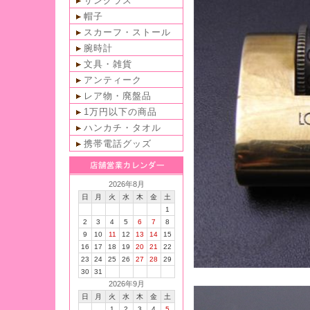
サングラス
帽子
スカーフ・ストール
腕時計
文具・雑貨
アンティーク
レア物・廃盤品
1万円以下の商品
ハンカチ・タオル
携帯電話グッズ
2026年8月
日
月
火
水
木
金
土
1
2
3
4
5
6
7
8
9
10
11
12
13
14
15
16
17
18
19
20
21
22
23
24
25
26
27
28
29
30
31
2026年9月
日
月
火
水
木
金
土
1
2
3
4
5