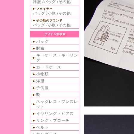
洋服
/
バッグ
/
その他
フェイラー
バッグ
/
小物
/
その他
その他のブランド
バッグ
/
小物
/
その他
バッグ
財布
キーケース・キーリン
グ
カードケース
小物類
洋服
子供服
靴
ネックレス・ブレスレ
ット
イヤリング・ピアス
リング・ブローチ
ベルト