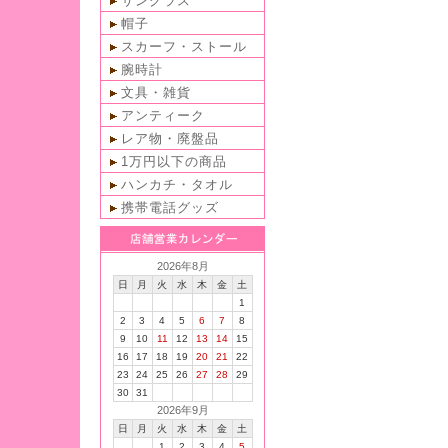
サングラス
帽子
スカーフ・ストール
腕時計
文具・雑貨
アンティーク
レア物・廃盤品
1万円以下の商品
ハンカチ・タオル
携帯電話グッズ
2026年8月
日
月
火
水
木
金
土
1
2
3
4
5
6
7
8
9
10
11
12
13
14
15
16
17
18
19
20
21
22
23
24
25
26
27
28
29
30
31
2026年9月
日
月
火
水
木
金
土
1
2
3
4
5