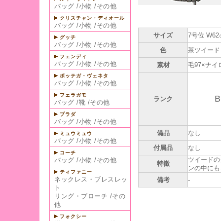
バッグ
/
小物
/
その他
クリスチャン・ディオール
バッグ
/
小物
/
その他
サイズ
7号位 W62
グッチ
バッグ
/
小物
/
その他
色
茶ツイード
フェンディ
バッグ
/
小物
/
その他
素材
毛97×ナイ
ボッテガ・ヴェネタ
バッグ
/
小物
/
その他
フェラガモ
B
ランク
バッグ
/
靴
/
その他
プラダ
バッグ
/
小物
/
その他
備品
なし
ミュウミュウ
バッグ
/
小物
/
その他
付属品
なし
コーチ
ツイードの
バッグ
/
小物
/
その他
特徴
ンの中にも
ティファニー
ネックレス・ブレスレッ
備考
-
ト
リング・ブローチ
/
その
他
フォクシー