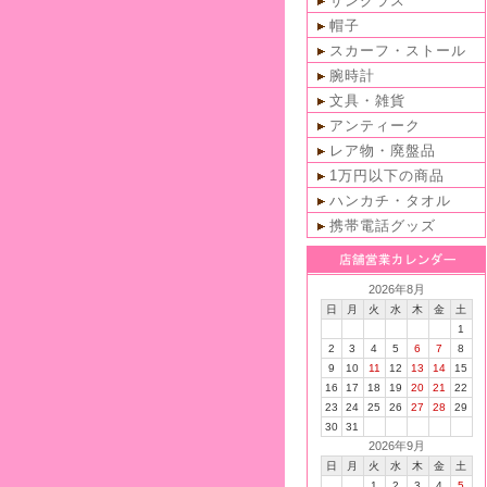
サングラス
帽子
スカーフ・ストール
腕時計
文具・雑貨
アンティーク
レア物・廃盤品
1万円以下の商品
ハンカチ・タオル
携帯電話グッズ
2026年8月
日
月
火
水
木
金
土
1
2
3
4
5
6
7
8
9
10
11
12
13
14
15
16
17
18
19
20
21
22
23
24
25
26
27
28
29
30
31
2026年9月
日
月
火
水
木
金
土
1
2
3
4
5