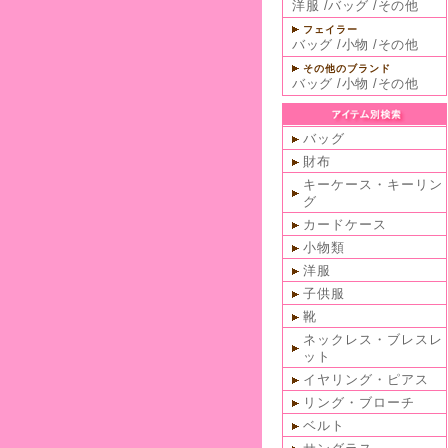
洋服
/
バッグ
/
その他
フェイラー
バッグ
/
小物
/
その他
その他のブランド
バッグ
/
小物
/
その他
バッグ
財布
キーケース・キーリン
グ
カードケース
小物類
洋服
子供服
靴
ネックレス・ブレスレ
ット
イヤリング・ピアス
リング・ブローチ
ベルト