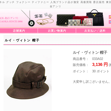
ネル グッチ フォクシー ティファニー 人気ブランド品が激安 高価買取 委託販売 東
金アンリ
ルイ・ヴィトン 帽子
ルイ・ヴィトン 帽子
商品番号： 033A02
3,136 円
販売価格：
(
ポイント： 30 ポイント
大変申し訳ございません