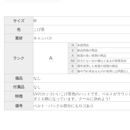
サイズ
M
色
こげ茶
素材
キャンバス
N
未使用品
S
新品同様の商品
A
程度の良い状態の商品
A
ランク
AB
目立たない位の傷などあるが程度良好
B
通常使用した程度の状態の商品
C
傷や汚れ等あるものの使用には問題なし
備品
なし
付属品
なし
LVのカッコいいこげ茶色のハットです。ベルトがラウン
特徴
ダミエ柄になっています。クールに決めよう!
備考
ベルト・バックル部分にもロゴあり