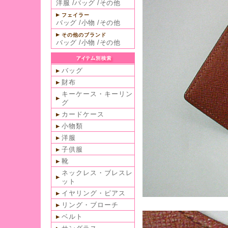
洋服
/
バッグ
/
その他
フェイラー
バッグ
/
小物
/
その他
その他のブランド
バッグ
/
小物
/
その他
バッグ
財布
キーケース・キーリン
グ
カードケース
小物類
洋服
子供服
靴
ネックレス・ブレスレ
ット
イヤリング・ピアス
リング・ブローチ
ベルト