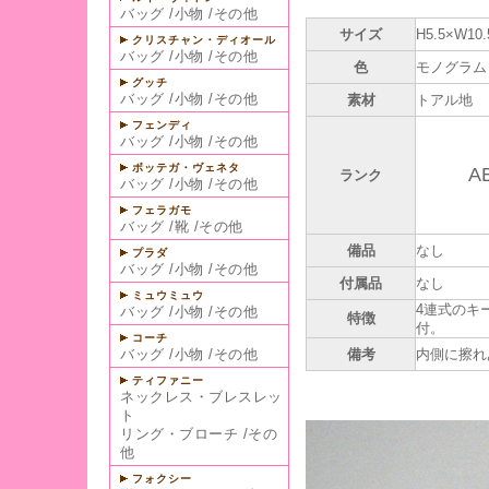
バッグ
/
小物
/
その他
サイズ
H5.5×W10.
クリスチャン・ディオール
バッグ
/
小物
/
その他
色
モノグラム
グッチ
バッグ
/
小物
/
その他
素材
トアル地
フェンディ
バッグ
/
小物
/
その他
ボッテガ・ヴェネタ
A
ランク
バッグ
/
小物
/
その他
フェラガモ
バッグ
/
靴
/
その他
備品
なし
プラダ
バッグ
/
小物
/
その他
付属品
なし
ミュウミュウ
4連式のキ
バッグ
/
小物
/
その他
特徴
付。
コーチ
バッグ
/
小物
/
その他
備考
内側に擦れ
ティファニー
ネックレス・ブレスレッ
ト
リング・ブローチ
/
その
他
フォクシー