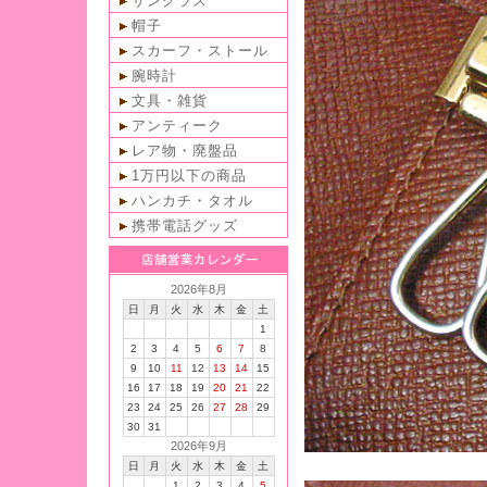
サングラス
帽子
スカーフ・ストール
腕時計
文具・雑貨
アンティーク
レア物・廃盤品
1万円以下の商品
ハンカチ・タオル
携帯電話グッズ
2026年8月
日
月
火
水
木
金
土
1
2
3
4
5
6
7
8
9
10
11
12
13
14
15
16
17
18
19
20
21
22
23
24
25
26
27
28
29
30
31
2026年9月
日
月
火
水
木
金
土
1
2
3
4
5