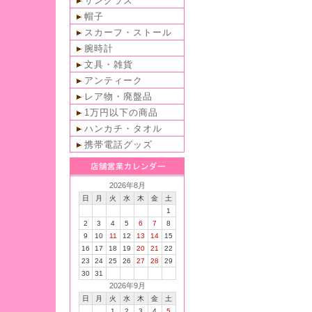
サングラス
帽子
スカーフ・ストール
腕時計
文具・雑貨
アンティーク
レア物・廃盤品
1万円以下の商品
ハンカチ・タオル
携帯電話グッズ
2026年8月
日
月
火
水
木
金
土
1
2
3
4
5
6
7
8
9
10
11
12
13
14
15
16
17
18
19
20
21
22
23
24
25
26
27
28
29
30
31
2026年9月
日
月
火
水
木
金
土
1
2
3
4
5