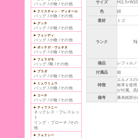
サイズ
H11.5×W10
バッグ
/
小物
/
その他
色
紺
クリスチャン・ディオール
バッグ
/
小物
/
その他
素材
トゴ
グッチ
バッグ
/
小物
/
その他
フェンディ
バッグ
/
小物
/
その他
N
ランク
ボッテガ・ヴェネタ
バッグ
/
小物
/
その他
フェラガモ
備品
レフィルノ
バッグ
/
靴
/
その他
プラダ
付属品
箱
バッグ
/
小物
/
その他
エルメスの
ミュウミュウ
特徴
枚革を使用
バッグ
/
小物
/
その他
が付属。高
コーチ
備考
裏表紙部分
バッグ
/
小物
/
その他
ティファニー
ネックレス・ブレスレッ
ト
リング・ブローチ
/
その
他
フォクシー