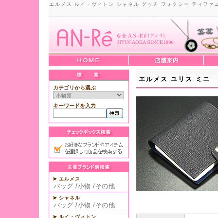
エルメス ルイ・ヴィトン シャネル グッチ フォクシー ティファ
エルメス ユリス ミニ
カテゴリから選ぶ
キーワードを入力
エルメス
バッグ
/
小物
/
その他
シャネル
バッグ
/
小物
/
その他
ルイ・ヴィトン