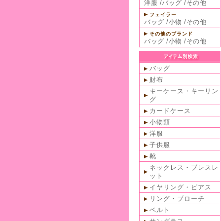
洋服
/
バッグ
/
その他
フェイラー
バッグ
/
小物
/
その他
その他のブランド
バッグ
/
小物
/
その他
バッグ
財布
キーケース・キーリン
グ
カードケース
小物類
洋服
子供服
靴
ネックレス・ブレスレ
ット
イヤリング・ピアス
リング・ブローチ
ベルト