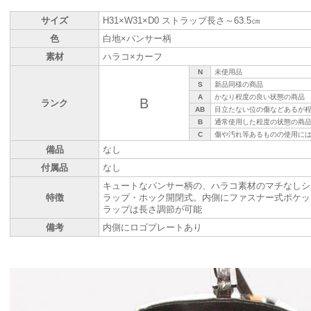
サイズ
H31×W31×D0 ストラップ長さ～63.5㎝
色
白地×パンサー柄
素材
ハラコ×カーフ
N
未使用品
S
新品同様の商品
A
かなり程度の良い状態の商品
B
ランク
AB
目立たない位の傷などあるが
B
通常使用した程度の状態の商
C
傷や汚れ等あるものの使用に
備品
なし
付属品
なし
キュートなパンサー柄の、ハラコ素材のマチなしシ
特徴
ラップ・ホック開閉式。内側にファスナー式ポケッ
ラップは長さ調節が可能
備考
内側にロゴプレートあり