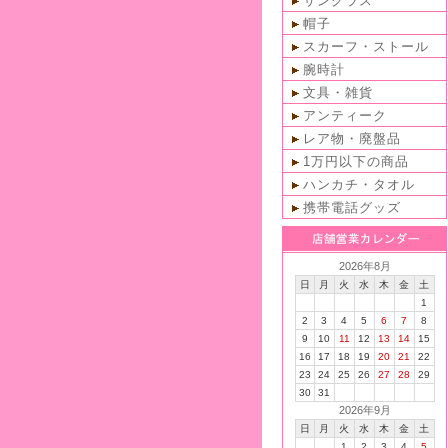
サングラス
帽子
スカーフ・ストール
腕時計
文具・雑貨
アンティーク
レア物・廃盤品
1万円以下の商品
ハンカチ・タオル
携帯電話グッズ
2026年8月
日
月
火
水
木
金
土
1
2
3
4
5
6
7
8
9
10
11
12
13
14
15
16
17
18
19
20
21
22
23
24
25
26
27
28
29
30
31
2026年9月
日
月
火
水
木
金
土
1
2
3
4
5