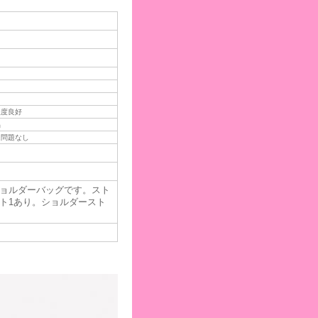
程度良好
品
は問題なし
ョルダーバッグです。スト
ト1あり。ショルダースト